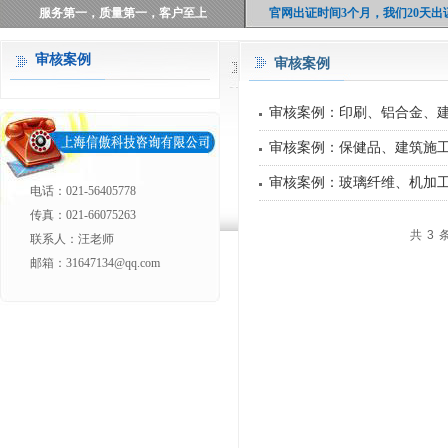
服务第一，质量第一，客户至上
官网出证时间3个月，我们20天出
审核案例
审核案例
上海信傲科技咨询有限公司：认
口碑铸就品牌，10年客户0投诉
审核案例：印刷、铝合金、
聚集了上海权威认证机构50多位资
审核案例：保健品、建筑施
上海体系和产品认证行业AAA级资
审核案例：玻璃纤维、机加
提供7×24小时不间断的权威专业认
电话：021-56405778
传真：021-66075263
共3
联系人：汪老师
邮箱：31647134@qq.com